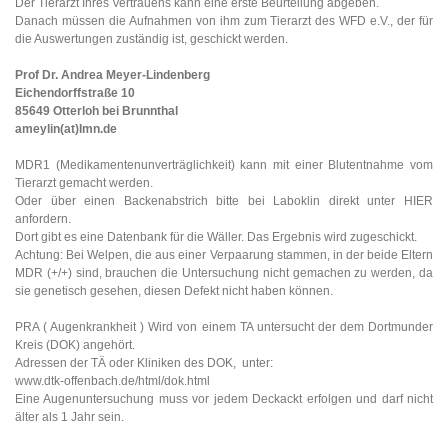
Der Tierarzt Ihres Vertrauens kann eine erste Beurteilung abgeben.
Danach müssen die Aufnahmen von ihm zum Tierarzt des WFD e.V., der für
die Auswertungen zuständig ist, geschickt werden.
Prof Dr. Andrea Meyer-Lindenberg
Eichendorffstraße 10
85649 Otterloh bei Brunnthal
ameylin(at)Imn.de
MDR1 (Medikamentenunverträglichkeit) kann mit einer Blutentnahme vom
Tierarzt gemacht werden.
Oder über einen Backenabstrich bitte bei Laboklin direkt unter HIER
anfordern.
Dort gibt es eine Datenbank für die Wäller. Das Ergebnis wird zugeschickt.
Achtung: Bei Welpen, die aus einer Verpaarung stammen, in der beide Eltern
MDR (+/+) sind, brauchen die Untersuchung nicht gemachen zu werden, da
sie genetisch gesehen, diesen Defekt nicht haben können.
PRA ( Augenkrankheit ) Wird von einem TA untersucht der dem Dortmunder
Kreis (DOK) angehört.
Adressen der TÄ oder Kliniken des DOK, unter:
www.dtk-offenbach.de/html/dok.html
Eine Augenuntersuchung muss vor jedem Deckackt erfolgen und darf nicht
älter als 1 Jahr sein.