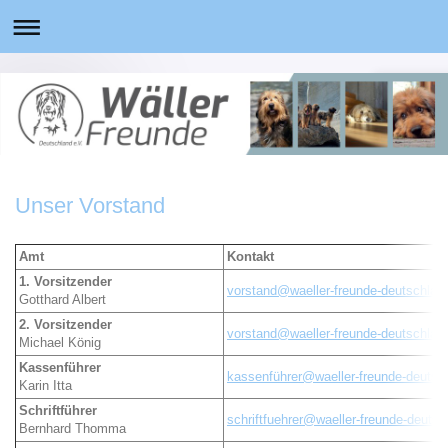
Unser Vorstand
Amt
Kontakt
1. Vorsitzender
vorstand@waeller-freunde-deutschlan
Gotthard Albert
2. Vorsitzender
vorstand@waeller-freunde-deutschlan
Michael König
Kassenführer
kassenführer@waeller-freunde-deutsc
Karin Itta
Schriftführer
schriftfuehrer@waeller-freunde-deutsc
Bernhard Thomma