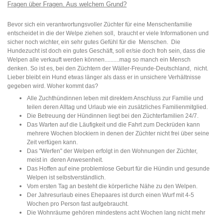
Fragen über Fragen. Aus welchem Grund?
Bevor sich ein verantwortungsvoller Züchter für eine Menschenfamilie
entscheidet in die der Welpe ziehen soll, braucht er viele Informationen und
sicher noch wichter, ein sehr gutes Gefühl für die Menschen. Die
Hundezucht ist doch ein gutes Geschäft, soll er/sie doch froh sein, dass die
Welpen alle verkauft werden können..........mag so manch ein Mensch
denken. So ist es, bei den Züchtern der Wäller-Freunde-Deutschland, nicht.
Lieber bleibt ein Hund etwas länger als dass er in unsichere Verhältnisse
gegeben wird. Woher kommt das?
Alle Zuchthündinnen leben mit direktem Anschluss zur Familie und
teilen deren Alltag und Urlaub wie ein zusätzliches Familienmitglied.
Die Betreuung der Hündinnen liegt bei den Züchterfamilien 24/7.
Das Warten auf die Läufigkeit und die Fahrt zum Deckrüden kann
mehrere Wochen blockiern in denen der Züchter nicht frei über seine
Zeit verfügen kann.
Das "Werfen" der Welpen erfolgt in den Wohnungen der Züchter,
meist in deren Anwesenheit.
Das Hoffen auf eine problemlose Geburt für die Hündin und gesunde
Welpen ist selbstverständlich.
Vom ersten Tag an besteht die körperliche Nähe zu den Welpen.
Der Jahresurlaub eines Ehepaares ist durch einen Wurf mit 4-5
Wochen pro Person fast aufgebraucht.
Die Wohnräume gehören mindestens acht Wochen lang nicht mehr