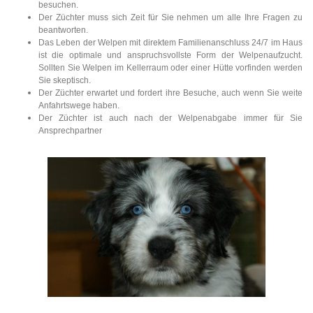
besuchen.
Der Züchter muss sich Zeit für Sie nehmen um alle Ihre Fragen zu
beantworten.
Das Leben der Welpen mit direktem Familienanschluss 24/7 im Haus
ist die optimale und anspruchsvollste Form der Welpenaufzucht.
Sollten Sie Welpen im Kellerraum oder einer Hütte vorfinden werden
Sie skeptisch.
Der Züchter erwartet und fordert ihre Besuche, auch wenn Sie weite
Anfahrtswege haben.
Der Züchter ist auch nach der Welpenabgabe immer für Sie
Ansprechpartner