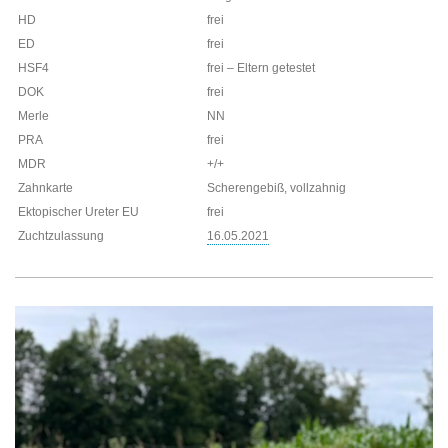
HD
frei
ED
frei
HSF4
frei – Eltern getestet
DOK
frei
Merle
NN
PRA
frei
MDR
+/+
Zahnkarte
Scherengebiß, vollzahnig
Ektopischer Ureter EU
frei
Zuchtzulassung
16.05.2021