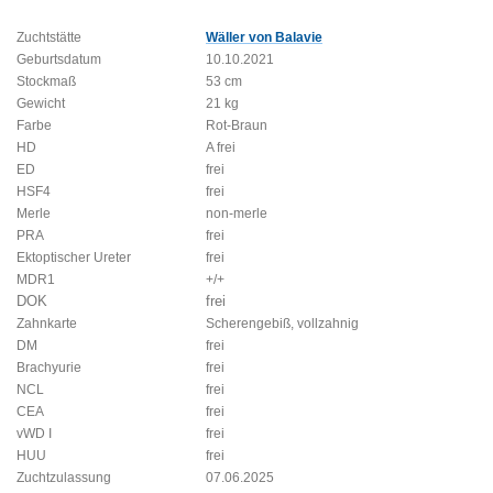
Zuchtstätte
Wäller von Balavie
Geburtsdatum
10.10.2021
Stockmaß
53 cm
Gewicht
21 kg
Farbe
Rot-Braun
HD
A frei
ED
frei
HSF4
frei
Merle
non-merle
PRA
frei
Ektoptischer Ureter
frei
MDR1
+/+
DOK
frei
Zahnkarte
Scherengebiß, vollzahnig
DM
frei
Brachyurie
frei
NCL
frei
CEA
frei
vWD I
frei
HUU
frei
Zuchtzulassung
07.06.2025