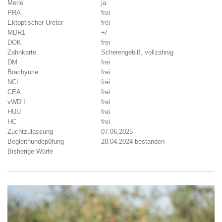
Merle
ja
PRA
frei
Ektoptischer Ureter
frei
MDR1
+/-
DOK
frei
Zahnkarte
Scherengebiß, vollzahnig
DM
frei
Brachyurie
frei
NCL
frei
CEA
frei
vWD I
frei
HUU
frei
HC
frei
Zuchtzulassung
07.06.2025
Begleithundepüfung
28.04.2024 bestanden
Bisherige Würfe