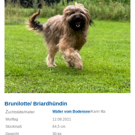
Brunilotte/ Briardhündin
Z
Wäller vom Bodensee
/Karin Itta
uchtstätte/Halter
Wurftag
12.08.2021
Stockmaß
64,5 cm
Gewicht
30 kg