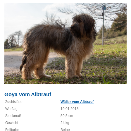
Goya vom Albtrauf
Zuchtstätte
Wäller vom Albtrauf
Wurftag
19.01.2018
Stockmaß
59,5 cm
Gewicht
24 kg
Fellfarbe
Beige