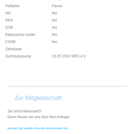
Fellfarbe
Fauve
HD
frei
PRA
frei
DOK
frei
Ektopischer Ureter
frei
CSNB
frei
Zahnkarte
Zuchtzulassung
18.05.2024 WFD e.V
Zur Mitgliedschaft
Sie sind interessiert?
Dann freuen wir uns über Ihre Anfrage:
kontakt [at] waeller-freunde-deutschland.de