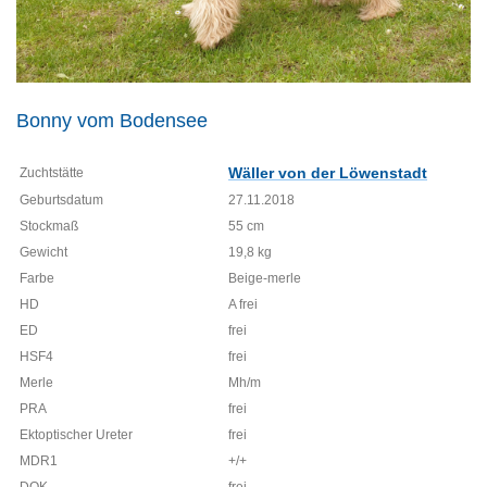
Bonny vom Bodensee
Wäller von der Löwenstadt
Zuchtstätte
Geburtsdatum
27.11.2018
Stockmaß
55 cm
Gewicht
19,8 kg
Farbe
Beige-merle
HD
A frei
ED
frei
HSF4
frei
Merle
Mh/m
PRA
frei
Ektoptischer Ureter
frei
MDR1
+/+