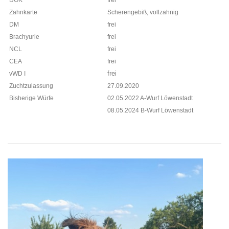
DOK
frei
Zahnkarte
Scherengebiß, vollzahnig
DM
frei
Brachyurie
frei
NCL
frei
CEA
frei
frei
vWD I
Zuchtzulassung
27.09.2020
Bisherige Würfe
02.05.2022 A-Wurf Löwenstadt
08.05.2024 B-Wurf Löwenstadt