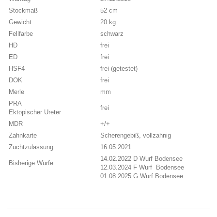
Stockmaß
52 cm
Gewicht
20 kg
Fellfarbe
schwarz
HD
frei
ED
frei
HSF4
frei (getestet)
DOK
frei
Merle
mm
PRA
frei
Ektopischer Ureter
MDR
+/+
Zahnkarte
Scherengebiß, vollzahnig
Zuchtzulassung
16.05.2021
14.02.2022 D Wurf Bodensee
Bisherige Würfe
12.03.2024 F Wurf Bodensee
01.08.2025 G Wurf Bodensee