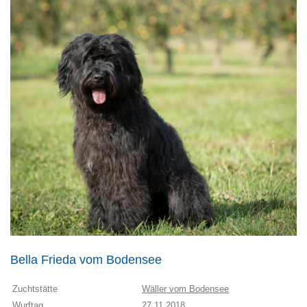
Bella Frieda vom Bodensee
Zuchtstätte
Wäller vom Bodensee
Wurftag
27.11.2018