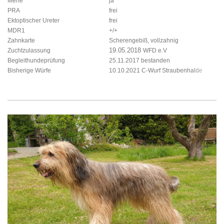
Merle
ja
PRA
frei
Ektoptischer Ureter
frei
MDR1
+/+
Zahnkarte
Scherengebiß, vollzahnig
19.05.2018
Zuchtzulassung
WFD e.V
Begleithundeprüfung
25.11.2017 bestanden
Bisherige Würfe
10.10.2021 C-Wurf Straubenhalde