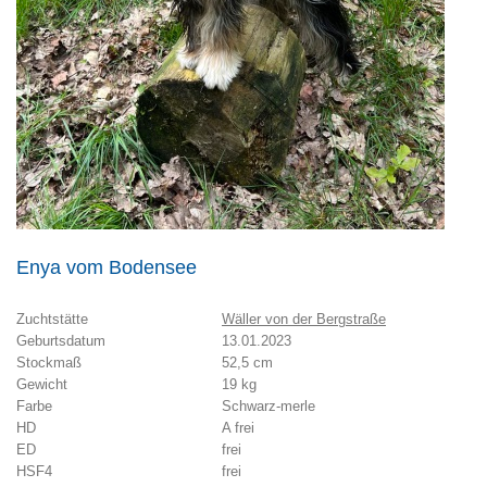
Enya vom Bodensee
Zuchtstätte
Wäller von der Bergstraße
Geburtsdatum
13.01.2023
Stockmaß
52,5 cm
Gewicht
19 kg
Farbe
Schwarz-merle
HD
A frei
ED
frei
HSF4
frei