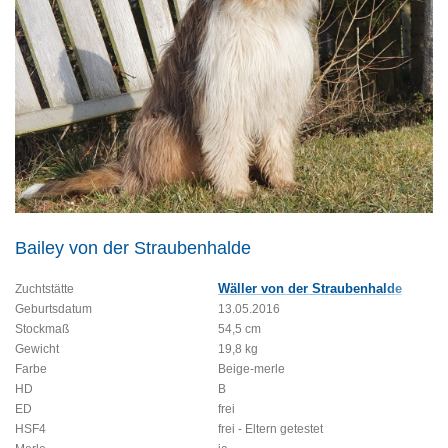
Bailey von der Straubenhalde
Wäller von der Straubenhalde
Zuchtstätte
Geburtsdatum
13.05.2016
Stockmaß
54,5 cm
Gewicht
19,8 kg
Farbe
Beige-merle
HD
B
ED
frei
HSF4
frei - Eltern getestet