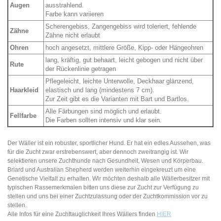
Augen
ausstrahlend.
Farbe kann variieren
Scherengebiss, Zangengebiss wird toleriert, fehlende
Zähne
Zähne nicht erlaubt
Ohren
hoch angesetzt, mittlere Größe, Kipp- oder Hängeohren
lang, kräftig, gut behaart, leicht gebogen und nicht über
Rute
der Rückenlinie getragen
Pflegeleicht, leichte Unterwolle, Deckhaar glänzend,
Haarkleid
elastisch und lang (mindestens 7 cm).
Zur Zeit gibt es die Varianten mit Bart und Bartlos.
Alle Färbungen sind möglich und erlaubt.
Fellfarbe
Die Farben sollten intensiv und klar sein.
Der Wäller ist ein robuster, sportlicher Hund. Er hat ein edles Aussehen, was
für die Zucht zwar erstrebenswert, aber dennoch zweitrangig ist. Wir
selektieren unsere Zuchthunde nach Gesundheit, Wesen und Körperbau.
Briard und Australian Shepherd werden weiterhin eingekreuzt um eine
Genetische Vielfalt zu erhalten. Wir möchten deshalb alle Wällerbesitzer mit
typischen Rassemerkmalen bitten uns diese zur Zucht zur Verfügung zu
stellen und uns bei einer Zuchtzulassung oder der Zuchtkommission vor zu
stellen.
Alle Infos für eine Zuchttauglichkeit Ihres Wällers finden
HIER