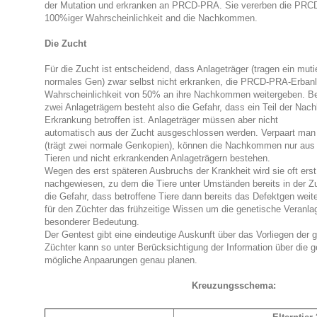
der Mutation und erkranken an PRCD-PRA. Sie vererben die PRC
100%iger Wahrscheinlichkeit and die Nachkommen.
Die Zucht
Für die Zucht ist entscheidend, dass Anlageträger (tragen ein mut
normales Gen) zwar selbst nicht erkranken, die PRCD-PRA-Erbanla
Wahrscheinlichkeit von 50% an ihre Nachkommen weitergeben. Be
zwei Anlageträgern besteht also die Gefahr, dass ein Teil der Na
Erkrankung betroffen ist. Anlageträger müssen aber nicht
automatisch aus der Zucht ausgeschlossen werden. Verpaart man 
(trägt zwei normale Genkopien), können die Nachkommen nur aus n
Tieren und nicht erkrankenden Anlageträgern bestehen.
Wegen des erst späteren Ausbruchs der Krankheit wird sie oft ers
nachgewiesen, zu dem die Tiere unter Umständen bereits in der Z
die Gefahr, dass betroffene Tiere dann bereits das Defektgen weite
für den Züchter das frühzeitige Wissen um die genetische Veranla
besonderer Bedeutung.
Der Gentest gibt eine eindeutige Auskunft über das Vorliegen der 
Züchter kann so unter Berücksichtigung der Information über die 
mögliche Anpaarungen genau planen.
Kreuzungsschema: