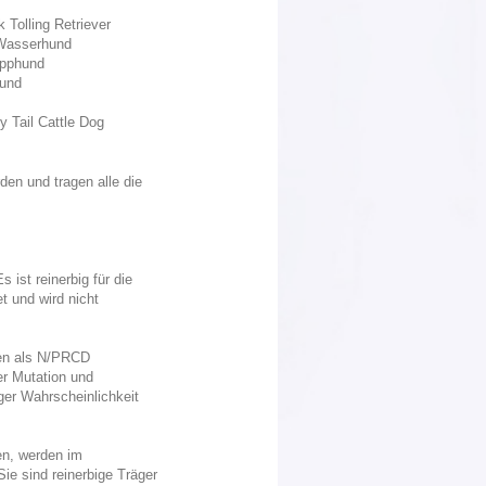
 Tolling Retriever
 Wasserhund
apphund
hund
y Tail Cattle Dog
n und tragen alle die
ist reinerbig für die
t und wird nicht
den als N/PRCD
er Mutation und
er Wahrscheinlichkeit
en, werden im
ie sind reinerbige Träger