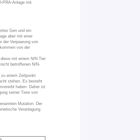
D-PRA-Anlage mit
iertes Gen und ein
ge aber mit einer
i der Verpaarung von
chkommen von der
diese mit einem N/N Tier
icht betroffenen N/N-
t zu einem Zeitpunkt
ucht stehen. Es besteht
rvererbt haben. Daher ist
gung seiner Tiere von
genannten Mutation. Der
genetische Veranlagung