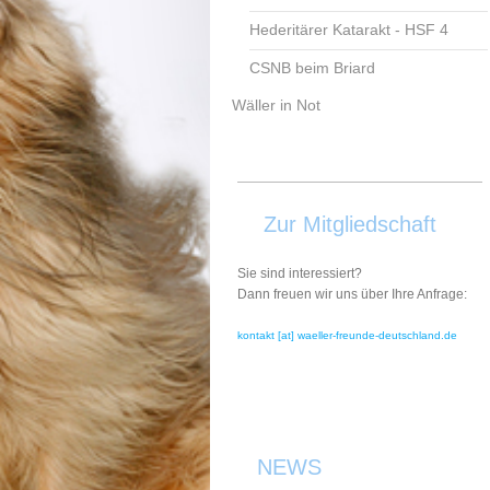
Hederitärer Katarakt - HSF 4
CSNB beim Briard
Wäller in Not
Zur Mitgliedschaft
Sie sind interessiert?
Dann freuen wir uns über Ihre Anfrage:
kontakt [at] waeller-freunde-deutschland.de
NEWS