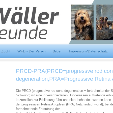
Zucht
WFD - Der Verein
Bilder
Impressum/Datenschutz
PRCD-PRA(PRCD=progressve rod con
degeneration;PRA=Progressive Retina 
Die PRCD (progressive rod-cone degeneration = fortschreitender 
Schwund) ist eine in verschiedenen Hunderassen auftretende erbl
letztendlich zur Erblindung führt und nicht behandelt werden kann.
der progressiven Retina Atrophien (PRA; Netzhautschwund), bei d
fortschreitende Zerstörung der