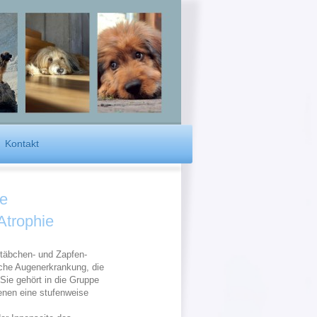
Kontakt
e
Atrophie
Stäbchen- und Zapfen-
iche Augenerkrankung, die
 Sie gehört in die Gruppe
enen eine stufenweise