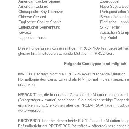
American Cocker Spaniel
Zwergpudel
American Eskimo
Nova Scotia Duck
Chesapeake Bay Retriever
Portugiesischer
Chinese Crested
Schwedischer L
Englischer Cocker Spaniel
Finnischer Lapp
Entlebucher Sennenhund
Silky Terrier
Kuvasz
Australien Stump
Lapponian Herder
Toy Pudel
Diese Hunderassen können mit dem PRCD-PRA-Test getestet werde
gleiche krankheitsverursachende Mutation im PRCD-Gen.
Folgende Genotypen sind möglich
N/N
Das Tier trägt nicht die PRCD-PRA-verursachende Mutation. Es 
Normalkopie des Gens. Es wird als N/N (normal = clear) bezeichne
erkranken.
N/PRCD
Tiere, die in nur einer Genkopie die Mutation tragen wer
(Anlageträger = carrier) bezeichnet. Sie sind mischerbige Träger d
erkranken nicht. Sie können aber die PRCD-PRA-Anlage mit 50%ig
weitervererben.
PRCD/PRCD
Tiere bei denen beide PRCD-Gene die Mutation trag
Befundbericht als PRCD/PRCD (betroffen = affected) bezeichnet. S