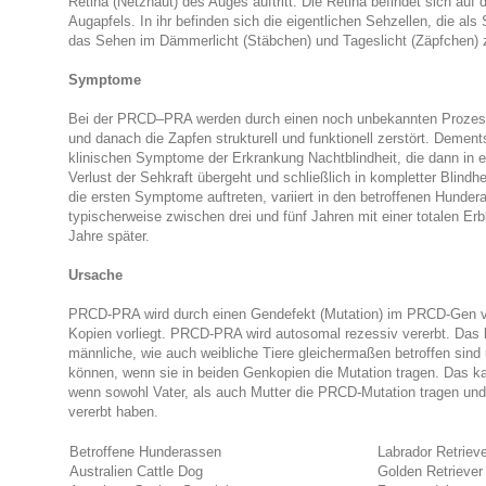
Retina (Netzhaut) des Auges auftritt. Die Retina befindet sich auf 
Augapfels. In ihr befinden sich die eigentlichen Sehzellen, die al
das Sehen im Dämmerlicht (Stäbchen) und Tageslicht (Zäpfchen) z
Symptome
Bei der PRCD–PRA werden durch einen noch unbekannten Prozes
und danach die Zapfen strukturell und funktionell zerstört. Dement
klinischen Symptome der Erkrankung Nachtblindheit, die dann in e
Verlust der Sehkraft übergeht und schließlich in kompletter Blindhe
die ersten Symptome auftreten, variiert in den betroffenen Hundera
typischerweise zwischen drei und fünf Jahren mit einer totalen Erb
Jahre später.
Ursache
PRCD-PRA wird durch einen Gendefekt (Mutation) im PRCD-Gen ve
Kopien vorliegt. PRCD-PRA wird autosomal rezessiv vererbt. Das 
männliche, wie auch weibliche Tiere gleichermaßen betroffen sind 
können, wenn sie in beiden Genkopien die Mutation tragen. Das k
wenn sowohl Vater, als auch Mutter die PRCD-Mutation tragen und
vererbt haben.
Betroffene Hunderassen
Labrador Retrieve
Australien Cattle Dog
Golden Retriever