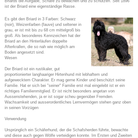
Briards die Aufgabe, Schafe zu bewachen und zu schützen. Seit 1896
ist der Briard eine eigenständige Rasse.
Es gibt den Briard in 3 Farben: Schwarz
(noir), Weizenfarben (fauve) und seltener in
grau, er ist mit bis zu 68 cm mittelgroß bis
groß. Als besonderes Kennzeichen hat der
Briard an den Hinterläufen doppelte
Afterkrallen, die so nah wie möglich am
Boden angesetzt sind.
Wesen
Der Briard ist ein rustikaler, gut
proportionierter langhaariger Hirtenhund mit lebhaftem und
aufgewecktem Charakter. Er mag gerne Kinder und beschützt seine
Familie. Hat er sich bei "seiner" Familie erst mal eingelebt ist er ein
richtiges Familienmitglied. Er ist nicht besonders angetan von
Aussenstehenden, ja er ist sogar scheu gegenüber Fremden.
Wachsamkeit und ausserordentliches Lernvermögen stehen ganz oben
in seinen Vorzügen
Verwendung
Ursprünglich ein Schäferhund, der die Schafsherden führte, bewachte
und diese auch gegen Wölfe verteidigen konnte. Im Ersten und Zweiten