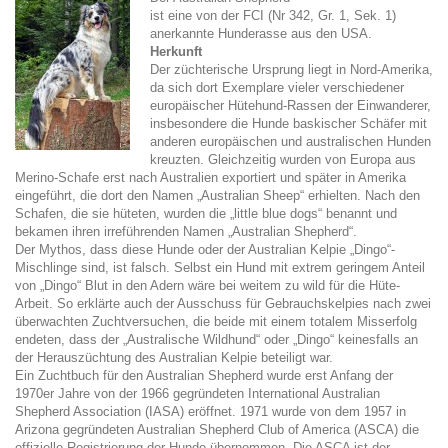
ist eine von der FCI (Nr 342, Gr. 1, Sek. 1)
anerkannte Hunderasse aus den USA.
Herkunft
Der züchterische Ursprung liegt in Nord-Amerika,
da sich dort Exemplare vieler verschiedener
europäischer Hütehund-Rassen der Einwanderer,
insbesondere die Hunde baskischer Schäfer mit
anderen europäischen und australischen Hunden
kreuzten. Gleichzeitig wurden von Europa aus
Merino-Schafe erst nach Australien exportiert und später in Amerika
eingeführt, die dort den Namen „Australian Sheep“ erhielten. Nach den
Schafen, die sie hüteten, wurden die „little blue dogs“ benannt und
bekamen ihren irreführenden Namen „Australian Shepherd“.
Der Mythos, dass diese Hunde oder der Australian Kelpie „Dingo“-
Mischlinge sind, ist falsch. Selbst ein Hund mit extrem geringem Anteil
von „Dingo“ Blut in den Adern wäre bei weitem zu wild für die Hüte-
Arbeit. So erklärte auch der Ausschuss für Gebrauchskelpies nach zwei
überwachten Zuchtversuchen, die beide mit einem totalem Misserfolg
endeten, dass der „Australische Wildhund“ oder „Dingo“ keinesfalls an
der Herauszüchtung des Australian Kelpie beteiligt war.
Ein Zuchtbuch für den Australian Shepherd wurde erst Anfang der
1970er Jahre von der 1966 gegründeten International Australian
Shepherd Association (IASA) eröffnet. 1971 wurde von dem 1957 in
Arizona gegründeten Australian Shepherd Club of America (ASCA) die
offizielle Registrierung der Hunde übernommen. Die ASCA ist der