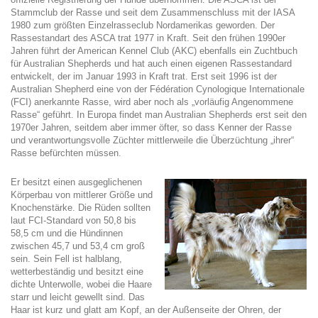
Stammclub der Rasse und seit dem Zusammenschluss mit der IASA
1980 zum größten Einzelrasseclub Nordamerikas geworden. Der
Rassestandart des ASCA trat 1977 in Kraft. Seit den frühen 1990er
Jahren führt der American Kennel Club (AKC) ebenfalls ein Zuchtbuch
für Australian Shepherds und hat auch einen eigenen Rassestandard
entwickelt, der im Januar 1993 in Kraft trat. Erst seit 1996 ist der
Australian Shepherd eine von der Fédération Cynologique Internationale
(FCI) anerkannte Rasse, wird aber noch als „vorläufig Angenommene
Rasse“ geführt. In Europa findet man Australian Shepherds erst seit den
1970er Jahren, seitdem aber immer öfter, so dass Kenner der Rasse
und verantwortungsvolle Züchter mittlerweile die Überzüchtung „ihrer“
Rasse befürchten müssen.
Er besitzt einen ausgeglichenen
Körperbau von mittlerer Größe und
Knochenstärke. Die Rüden sollten
laut FCI-Standard von 50,8 bis
58,5 cm und die Hündinnen
zwischen 45,7 und 53,4 cm groß
sein. Sein Fell ist halblang,
wetterbeständig und besitzt eine
dichte Unterwolle, wobei die Haare
starr und leicht gewellt sind. Das
Haar ist kurz und glatt am Kopf, an der Außenseite der Ohren, der