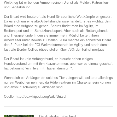
Weltkrieg tat er bei den Armeen seinen Dienst als Melde-, Patrouillen-
und Sanitätshund.
Der Briard wird heute oft als Hund für sportliche Wettkämpfe eingesetzt.
Da es sich um eine alte Arbeitshunderasse handelt, ist es wichtig, dem
Briard eine Aufgabe zu geben. Briards findet man im Agility, im
Breitensport und im Schutzhundesport. Aber auch als Rettungshunde
und Therapiehunde finden sie immer mehr Möglichkeiten, ihren
Arbeitseifer unter Beweis zu stellen. 2004 machte ein schwarzer Briard
den 2. Platz bei der FCI Weltmeisterschaft im Agility und stach damit
fast alle Border Collies (diese stellen über 75% der Teilnehmer)aus.
Der Briard ist kein Anfängerhund, es braucht schon einigen
Hundeverstand um mit ihm klarzukommen; aber wer es einmal geschaft
hat bekommt "ein Herz mit Haaren drumrum".
Wenn sich ein Anfänger ein solches Tier zulegen will, sollte er allerdings
nur ein Weibchen nehmen, da Rüden extrem im Charakter sein können
und absolut schwierig zu erziehen sind.
Quelle: http://de.wikipedia.org/wiki/Briard
Der Australian Shepherd