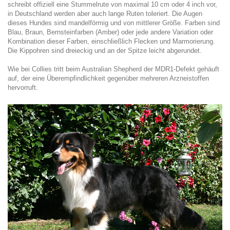
schreibt offiziell eine Stummelrute von maximal 10 cm oder 4 inch vor,
in Deutschland werden aber auch lange Ruten toleriert. Die Augen
dieses Hundes sind mandelförmig und von mittlerer Größe. Farben sind
Blau, Braun, Bernsteinfarben (Amber) oder jede andere Variation oder
Kombination dieser Farben, einschließlich Flecken und Marmorierung.
Die Kippohren sind dreieckig und an der Spitze leicht abgerundet.
Wie bei Collies tritt beim Australian Shepherd der MDR1-Defekt gehäuft
auf, der eine Überempfindlichkeit gegenüber mehreren Arzneistoffen
hervorruft.